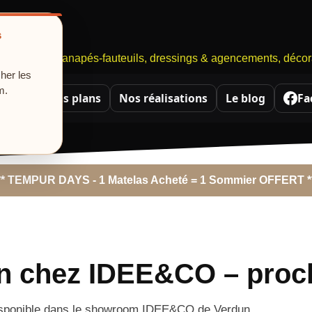
s
niste, literie, canapés-fauteuils, dressings & agencements, déco
cher les
m.
lerie
Bons plans
Nos réalisations
Le blog
Fa
** TEMPUR DAYS - 1 Matelas Acheté = 1 Sommier OFFERT *
on chez IDEE&CO – proc
isponible dans le showroom IDEE&CO de Verdun.