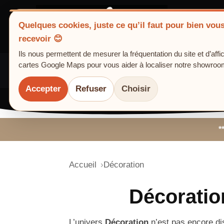
Quelques cookies, juste ce qu’il faut pour bien vou
recevoir 😊
Artisan cuisi
Ils nous permettent de mesurer la fréquentation du site et d’affi
cartes Google Maps pour vous aider à localiser notre showroo
Accueil
Présentation
Prestations
Ga
▾
Accepter
Refuser
Choisir
*
Accueil
Décoration
Décorati
L’univers
Décoration
n’est pas encore d