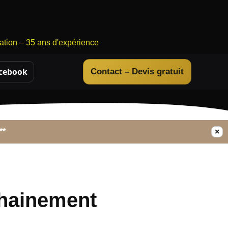
ration – 35 ans d'expérience
cebook
Contact – Devis gratuit
**
×
hainement